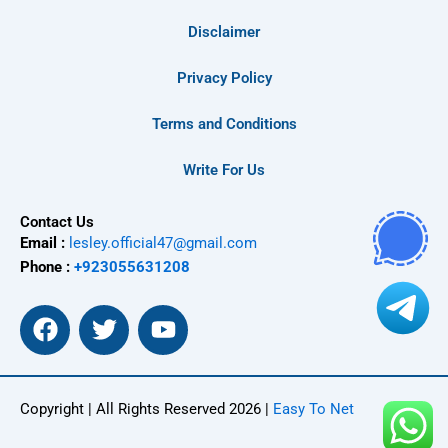
Disclaimer
Privacy Policy
Terms and Conditions
Write For Us
Contact Us
Email :
lesley.official47@gmail.com
Phone :
+923055631208
F
T
Y
a
w
o
c
i
u
e
t
t
Copyright | All Rights Reserved 2026 |
Easy To Net
b
t
u
o
e
b